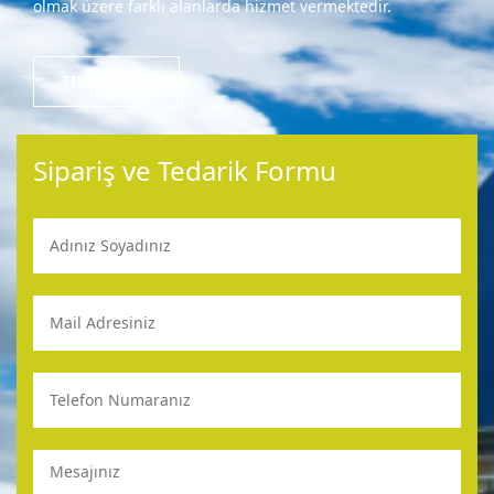
olmak üzere farklı alanlarda hizmet vermektedir.
TIKLA! ARA!
Sipariş ve Tedarik Formu