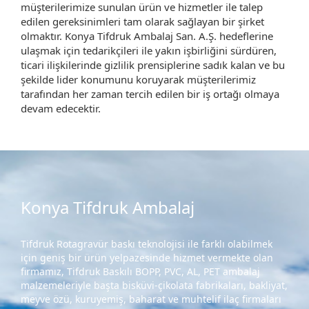
müşterilerimize sunulan ürün ve hizmetler ile talep
edilen gereksinimleri tam olarak sağlayan bir şirket
olmaktır. Konya Tifdruk Ambalaj San. A.Ş. hedeflerine
ulaşmak için tedarikçileri ile yakın işbirliğini sürdüren,
ticari ilişkilerinde gizlilik prensiplerine sadık kalan ve bu
şekilde lider konumunu koruyarak müşterilerimiz
tarafından her zaman tercih edilen bir iş ortağı olmaya
devam edecektir.
Konya Tifdruk Ambalaj
Tifdruk Rotagravür baskı teknolojisi ile farklı olabilmek
için geniş bir ürün yelpazesinde hizmet vermekte olan
firmamız, Tifdruk Baskılı BOPP, PVC, AL, PET ambalaj
malzemeleriyle başta bisküvi-çikolata fabrikaları, bakliyat,
meyve özü, kuruyemiş, baharat ve muhtelif ilaç firmaları