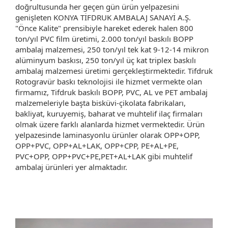
doğrultusunda her geçen gün ürün yelpazesini
genişleten KONYA TİFDRUK AMBALAJ SANAYİ A.Ş.
"Önce Kalite" prensibiyle hareket ederek halen 800
ton/yıl PVC film üretimi, 2.000 ton/yıl baskılı BOPP
ambalaj malzemesi, 250 ton/yıl tek kat 9-12-14 mikron
alüminyum baskısı, 250 ton/yıl üç kat triplex baskılı
ambalaj malzemesi üretimi gerçekleştirmektedir. Tifdruk
Rotogravür baskı teknolojisi ile hizmet vermekte olan
firmamız, Tifdruk baskılı BOPP, PVC, AL ve PET ambalaj
malzemeleriyle başta bisküvi-çikolata fabrikaları,
bakliyat, kuruyemiş, baharat ve muhtelif ilaç firmaları
olmak üzere farklı alanlarda hizmet vermektedir. Ürün
yelpazesinde laminasyonlu ürünler olarak OPP+OPP,
OPP+PVC, OPP+AL+LAK, OPP+CPP, PE+AL+PE,
PVC+OPP, OPP+PVC+PE,PET+AL+LAK gibi muhtelif
ambalaj ürünleri yer almaktadır.